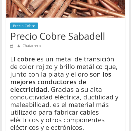
Directorio
de
Chatarreros
para
Precio Cobre
vender
Precio Cobre Sabadell
Chatarra
Chatarrero
El
cobre
es un metal de transición
de color rojizo y brillo metálico que,
junto con la plata y el oro son
los
mejores conductores de
electricidad
. Gracias a su alta
conductividad eléctrica, ductilidad y
maleabilidad, es el material más
utilizado para fabricar cables
eléctricos y otros componentes
eléctricos y electrónicos.