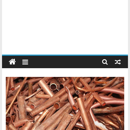
Chatarreros
–
Precio
de
Chatarra