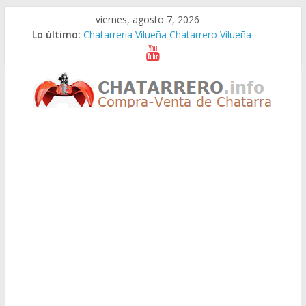
Saltar
viernes, agosto 7, 2026
al
Lo último:
Chatarreria Vilueña Chatarrero Vilueña
contenido
Chatarreria Zuera Chatarrero Zuera
Chatarreria Zaragoza Chatarrero Zaragoza
Chatarreria Zaida Chatarrero Zaida
Chatarreria Vistabella Chatarrero Vistabella