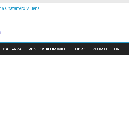
eña Chatarrero Vilueña
ra Chatarrero Zuera
agoza Chatarrero Zaragoza
a Chatarrero Zaida
bella Chatarrero Vistabella
 CHATARRA
VENDER ALUMINIO
COBRE
PLOMO
ORO