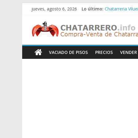
Saltar
jueves, agosto 6, 2026
Lo último:
Chatarreria Vilu
al
Chatarreria Zue
contenido
Chatarreros
Chatarreria Zar
Chatarreria Zaid
Chatarreria Vista
–
VACIADO DE PISOS
PRECIOS
VENDER
Precio
de
Chatarra
Directorio
de
Chatarreros
para