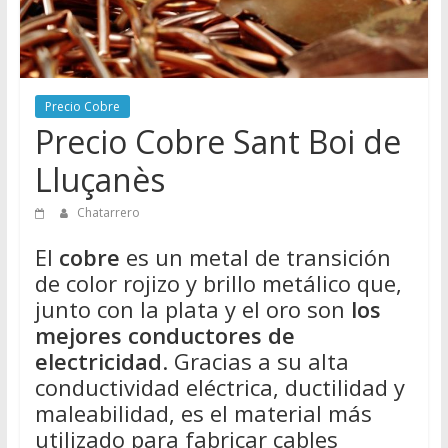
Directorio
de
Chatarreros
para
Precio Cobre
vender
Precio Cobre Sant Boi de
Chatarra
Lluçanès
Chatarrero
El
cobre
es un metal de transición
de color rojizo y brillo metálico que,
junto con la plata y el oro son
los
mejores conductores de
electricidad
. Gracias a su alta
conductividad eléctrica, ductilidad y
maleabilidad, es el material más
utilizado para fabricar cables