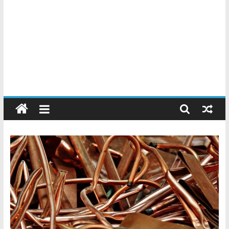
Chatarreros
–
Precio
de
Chatarra