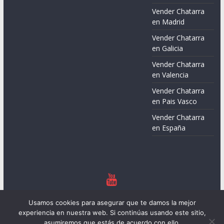
Vender Chatarra
en Madrid
Vender Chatarra
en Galicia
Vender Chatarra
en Valencia
Vender Chatarra
en Pais Vasco
Vender Chatarra
en España
Copyright © 2026
Chatarreros – Precio de Chatarra
. Todos los
Usamos cookies para asegurar que te damos la mejor
derechos reservados.
experiencia en nuestra web. Si continúas usando este sitio,
Tema:
ColorMag
por ThemeGrill. Funciona con
WordPress
.
asumiremos que estás de acuerdo con ello.