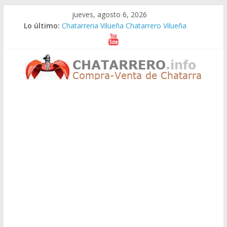
Saltar
jueves, agosto 6, 2026
al
Lo último:
Chatarreria Vilueña Chatarrero Vilueña
contenido
Chatarreria Zuera Chatarrero Zuera
Chatarreria Zaragoza Chatarrero Zaragoza
Chatarreria Zaida Chatarrero Zaida
Chatarreria Vistabella Chatarrero Vistabella