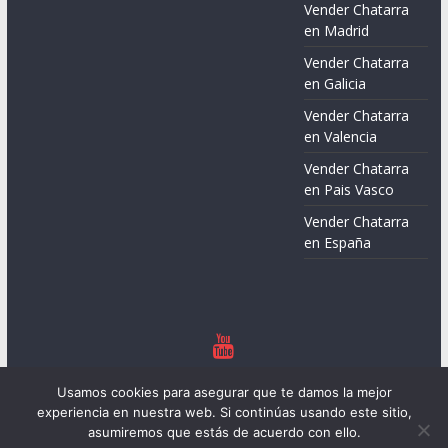
Vender Chatarra
en Madrid
Vender Chatarra
en Galicia
Vender Chatarra
en Valencia
Vender Chatarra
en Pais Vasco
Vender Chatarra
en España
Copyright © 2026
Chatarreros – Precio de Chatarra
. Todos los
Usamos cookies para asegurar que te damos la mejor
derechos reservados.
experiencia en nuestra web. Si continúas usando este sitio,
Tema:
ColorMag
por ThemeGrill. Funciona con
WordPress
.
asumiremos que estás de acuerdo con ello.