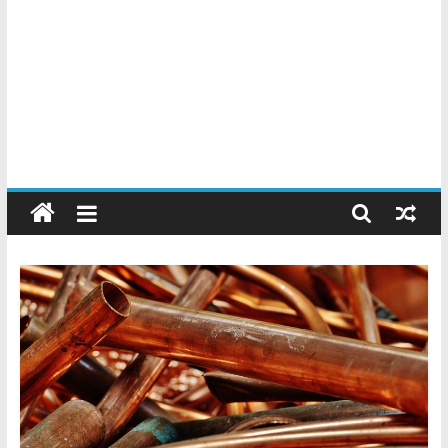
Chatarreros
–
Precio
de
Chatarra