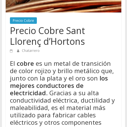
Directorio
de
Chatarreros
Precio Cobre
para
Precio Cobre Sant
vender
Llorenç d’Hortons
Chatarra
Chatarrero
El
cobre
es un metal de transición
de color rojizo y brillo metálico que,
junto con la plata y el oro son
los
mejores conductores de
electricidad
. Gracias a su alta
conductividad eléctrica, ductilidad y
maleabilidad, es el material más
utilizado para fabricar cables
eléctricos y otros componentes