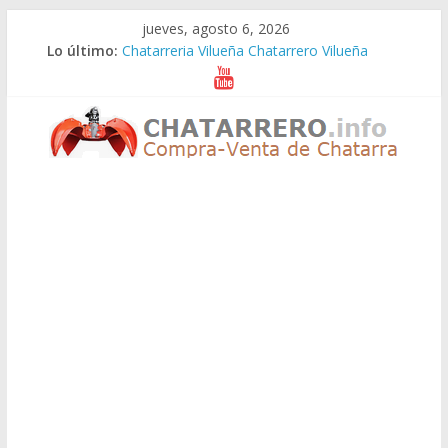
Saltar
jueves, agosto 6, 2026
al
Lo último:
Chatarreria Vilueña Chatarrero Vilueña
contenido
Chatarreria Zuera Chatarrero Zuera
Chatarreria Zaragoza Chatarrero Zaragoza
Chatarreria Zaida Chatarrero Zaida
Chatarreria Vistabella Chatarrero Vistabella