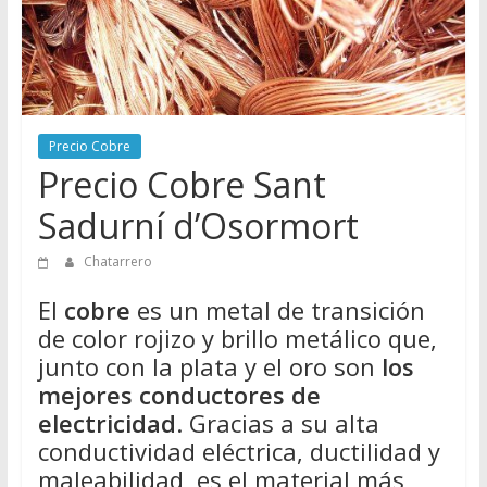
Directorio
de
Chatarreros
para
vender
Chatarra
Precio Cobre
Precio Cobre Sant
Sadurní d’Osormort
Chatarrero
El
cobre
es un metal de transición
de color rojizo y brillo metálico que,
junto con la plata y el oro son
los
mejores conductores de
electricidad
. Gracias a su alta
conductividad eléctrica, ductilidad y
maleabilidad, es el material más