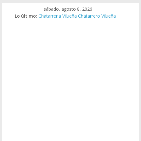
Saltar
sábado, agosto 8, 2026
al
Lo último:
Chatarreria Vilueña Chatarrero Vilueña
contenido
Chatarreria Zuera Chatarrero Zuera
Chatarreria Zaragoza Chatarrero Zaragoza
Chatarreria Zaida Chatarrero Zaida
Chatarreria Vistabella Chatarrero Vistabella