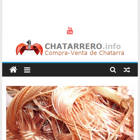
Chatarreros
–
Precio
de
Chatarra