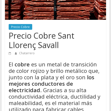
Directorio
de
Chatarreros
para
Precio Cobre
vender
Precio Cobre Sant
Chatarra
Llorenç Savall
Chatarrero
El
cobre
es un metal de transición
de color rojizo y brillo metálico que,
junto con la plata y el oro son
los
mejores conductores de
electricidad
. Gracias a su alta
conductividad eléctrica, ductilidad y
maleabilidad, es el material más
utilizado para fabricar cables