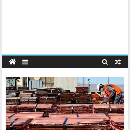
Chatarreros
–
Precio
de
Chatarra