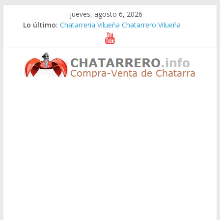
Saltar
jueves, agosto 6, 2026
al
Lo último:
Chatarreria Vilueña Chatarrero Vilueña
contenido
Chatarreria Zuera Chatarrero Zuera
Chatarreria Zaragoza Chatarrero Zaragoza
Chatarreria Zaida Chatarrero Zaida
Chatarreria Vistabella Chatarrero Vistabella