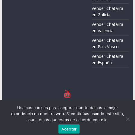
Vender Chatarra
en Galicia
Vender Chatarra
en Valencia
Vender Chatarra
en Pais Vasco
Vender Chatarra
en España
Copyright © 2026
Chatarreros – Precio de Chatarra
. Todos los
Usamos cookies para asegurar que te damos la mejor
derechos reservados.
experiencia en nuestra web. Si continúas usando este sitio,
Tema:
ColorMag
por ThemeGrill. Funciona con
WordPress
.
asumiremos que estás de acuerdo con ello.
Aceptar