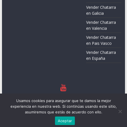
Vender Chatarra
en Galicia
Vender Chatarra
en Valencia
Vender Chatarra
en Pais Vasco
Vender Chatarra
en España
Copyright © 2026
Chatarreros – Precio de Chatarra
. Todos los
Usamos cookies para asegurar que te damos la mejor
derechos reservados.
experiencia en nuestra web. Si continúas usando este sitio,
Tema:
ColorMag
por ThemeGrill. Funciona con
WordPress
.
asumiremos que estás de acuerdo con ello.
Aceptar