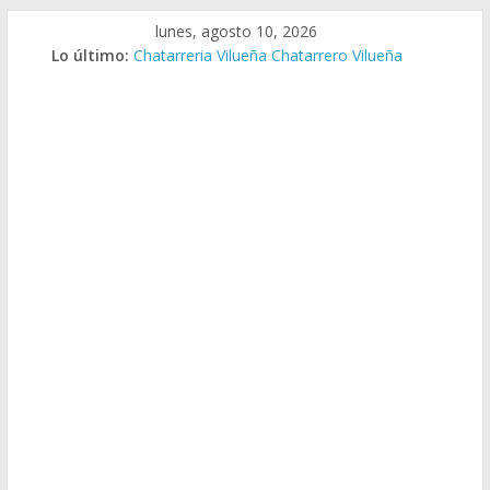
Saltar
lunes, agosto 10, 2026
al
Lo último:
Chatarreria Vilueña Chatarrero Vilueña
contenido
Chatarreria Zuera Chatarrero Zuera
Chatarreria Zaragoza Chatarrero Zaragoza
Chatarreria Zaida Chatarrero Zaida
Chatarreria Vistabella Chatarrero Vistabella