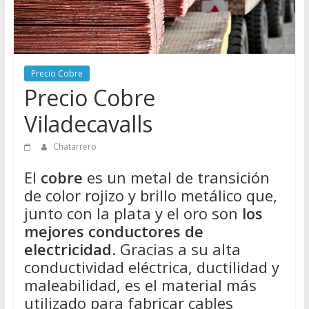
Directorio
de
Chatarreros
para
Precio Cobre
vender
Precio Cobre
Chatarra
Viladecavalls
Chatarrero
El
cobre
es un metal de transición
de color rojizo y brillo metálico que,
junto con la plata y el oro son
los
mejores conductores de
electricidad
. Gracias a su alta
conductividad eléctrica, ductilidad y
maleabilidad, es el material más
utilizado para fabricar cables