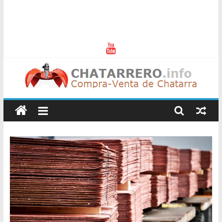
Chatarreros
–
Precio
de
Chatarra