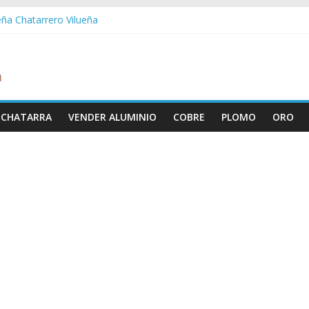
eña Chatarrero Vilueña
ra Chatarrero Zuera
ragoza Chatarrero Zaragoza
da Chatarrero Zaida
abella Chatarrero Vistabella
 CHATARRA
VENDER ALUMINIO
COBRE
PLOMO
ORO