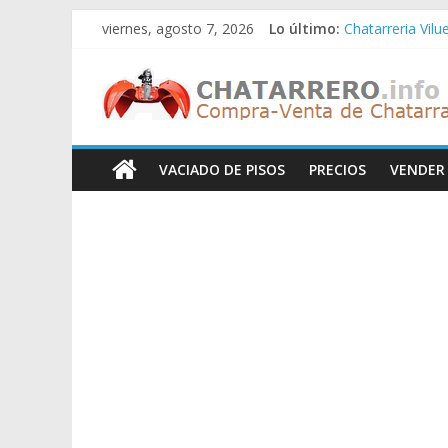
Saltar
viernes, agosto 7, 2026
Lo último:
Chatarreria Vilu
al
Chatarreria Zue
contenido
Chatarreros
Chatarreria Za
Chatarreria Zai
Chatarreria Vist
–
VACIADO DE PISOS
PRECIOS
VENDER
Precio
de
Chatarra
Directorio
de
Chatarreros
para