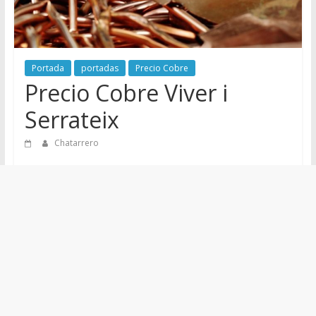
de
Chatarreros
para
vender
Portada
portadas
Precio Cobre
Chatarra
Precio Cobre Viver i
Serrateix
Chatarrero