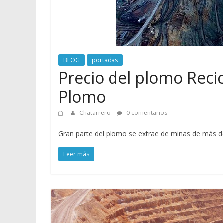
vender
Chatarra
BLOG
portadas
Precio del plomo Reci
Plomo
Chatarrero
0 comentarios
Gran parte del plomo se extrae de minas de más 
Leer más