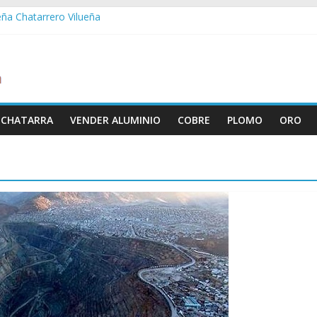
eña Chatarrero Vilueña
ra Chatarrero Zuera
ragoza Chatarrero Zaragoza
da Chatarrero Zaida
abella Chatarrero Vistabella
 CHATARRA
VENDER ALUMINIO
COBRE
PLOMO
ORO