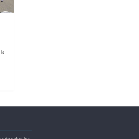
x
 la
ción sobre los