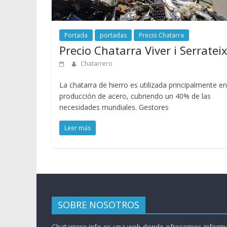
Portada
portadas
Precio Chatarra
Precio Chatarra Viver i Serratei
Chatarrero
La chatarra de hierro es utilizada principalmente en
producción de acero, cubriendo un 40% de las
necesidades mundiales. Gestores
Leer más
SOBRE NOSOTROS
Chatarrero.info es una web donde ofrecemos informa