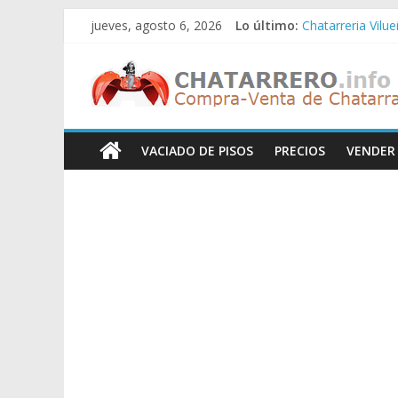
Saltar
jueves, agosto 6, 2026
Lo último:
Chatarreria Vilu
al
Chatarreria Zue
contenido
Chatarreros
Chatarreria Zar
Chatarreria Zaid
Chatarreria Vista
–
VACIADO DE PISOS
PRECIOS
VENDER
Precio
de
Chatarra
Directorio
de
Chatarreros
para