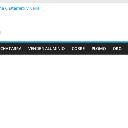
eña Chatarrero Vilueña
ra Chatarrero Zuera
agoza Chatarrero Zaragoza
a Chatarrero Zaida
bella Chatarrero Vistabella
 CHATARRA
VENDER ALUMINIO
COBRE
PLOMO
ORO