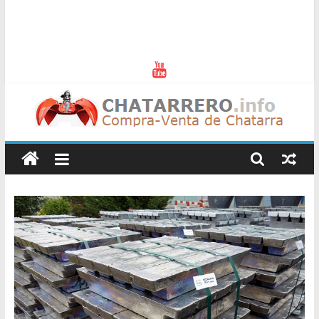
Chatarreros
–
Precio
de
Chatarra