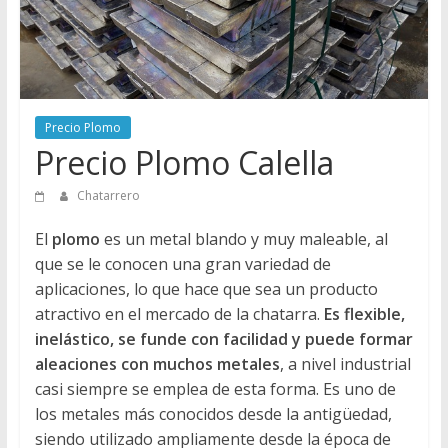
Directorio
de
Chatarreros
para
vender
Precio Plomo
Chatarra
Precio Plomo Calella
Chatarrero
El
plomo
es un metal blando y muy maleable, al
que se le conocen una gran variedad de
aplicaciones, lo que hace que sea un producto
atractivo en el mercado de la chatarra.
Es flexible,
inelástico, se funde con facilidad y puede formar
aleaciones con muchos metales
, a nivel industrial
casi siempre se emplea de esta forma. Es uno de
los metales más conocidos desde la antigüedad,
siendo utilizado ampliamente desde la época de