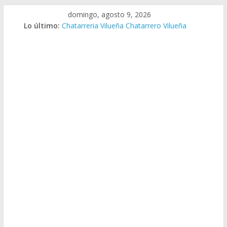
Saltar
domingo, agosto 9, 2026
al
Lo último:
Chatarreria Vilueña Chatarrero Vilueña
contenido
Chatarreria Zuera Chatarrero Zuera
Chatarreria Zaragoza Chatarrero Zaragoza
Chatarreria Zaida Chatarrero Zaida
Chatarreria Vistabella Chatarrero Vistabella