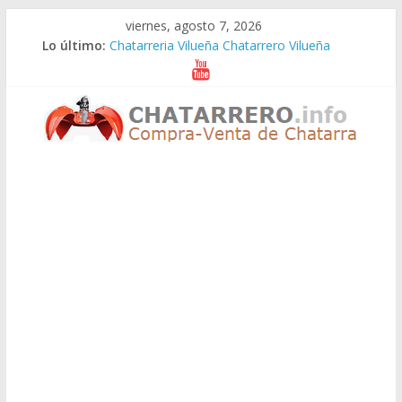
Saltar
viernes, agosto 7, 2026
al
Lo último:
Chatarreria Vilueña Chatarrero Vilueña
contenido
Chatarreria Zuera Chatarrero Zuera
Chatarreria Zaragoza Chatarrero Zaragoza
Chatarreria Zaida Chatarrero Zaida
Chatarreria Vistabella Chatarrero Vistabella