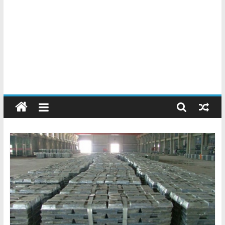
Chatarreros
–
Precio
de
Chatarra