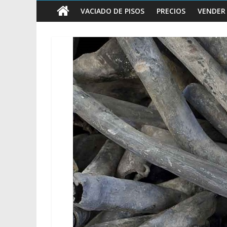
vender
VACIADO DE PISOS
PRECIOS
VENDER
Chatarra