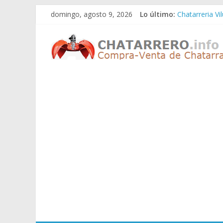
Saltar
domingo, agosto 9, 2026
Lo último:
Chatarreria Vi
al
Chatarreria Z
contenido
Chatarreros
Chatarreria Z
Chatarreria Z
Chatarreria Vi
–
Precio
de
Chatarra
Directorio
de
Chatarreros
para