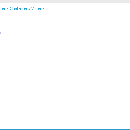
lueña Chatarrero Vilueña
uera Chatarrero Zuera
aragoza Chatarrero Zaragoza
aida Chatarrero Zaida
stabella Chatarrero Vistabella