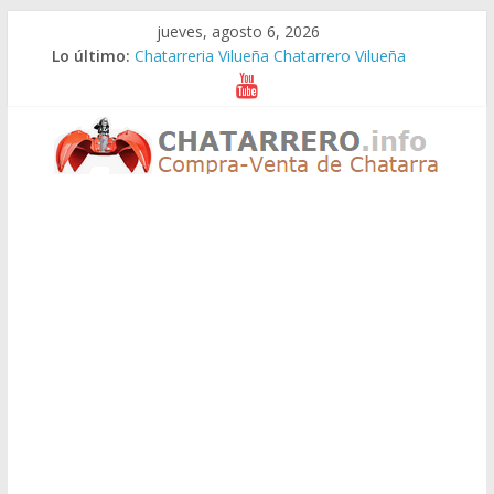
Saltar
jueves, agosto 6, 2026
al
Lo último:
Chatarreria Vilueña Chatarrero Vilueña
contenido
Chatarreria Zuera Chatarrero Zuera
Chatarreria Zaragoza Chatarrero Zaragoza
Chatarreria Zaida Chatarrero Zaida
Chatarreria Vistabella Chatarrero Vistabella