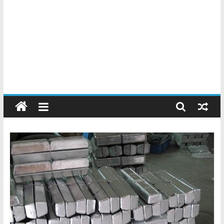
Chatarreros
–
Precio
de
Chatarra