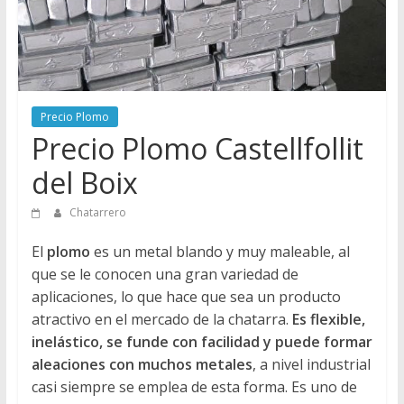
Directorio
de
Chatarreros
para
vender
Precio Plomo
Chatarra
Precio Plomo Castellfollit
del Boix
Chatarrero
El
plomo
es un metal blando y muy maleable, al
que se le conocen una gran variedad de
aplicaciones, lo que hace que sea un producto
atractivo en el mercado de la chatarra.
Es flexible,
inelástico, se funde con facilidad y puede formar
aleaciones con muchos metales
, a nivel industrial
casi siempre se emplea de esta forma. Es uno de