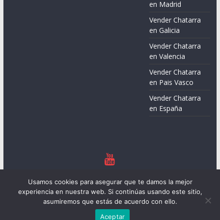
en Madrid
Vender Chatarra
en Galicia
Vender Chatarra
en Valencia
Vender Chatarra
en Pais Vasco
Vender Chatarra
en España
Copyright © 2026
Chatarreros – Precio de Chatarra
. Todos los
Usamos cookies para asegurar que te damos la mejor
derechos reservados.
experiencia en nuestra web. Si continúas usando este sitio,
Tema:
ColorMag
por ThemeGrill. Funciona con
WordPress
.
asumiremos que estás de acuerdo con ello.
Aceptar