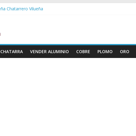
eña Chatarrero Vilueña
ra Chatarrero Zuera
ragoza Chatarrero Zaragoza
da Chatarrero Zaida
abella Chatarrero Vistabella
 CHATARRA
VENDER ALUMINIO
COBRE
PLOMO
ORO