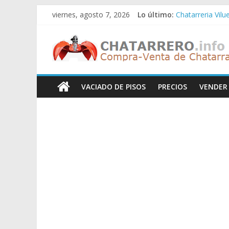
Saltar
viernes, agosto 7, 2026
Lo último:
Chatarreria Vilu
al
Chatarreria Zue
contenido
Chatarreros
Chatarreria Za
Chatarreria Zai
Chatarreria Vist
–
VACIADO DE PISOS
PRECIOS
VENDER
Precio
de
Chatarra
Directorio
de
Chatarreros
para