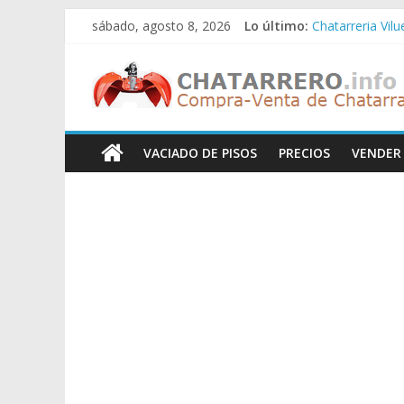
Saltar
sábado, agosto 8, 2026
Lo último:
Chatarreria Vil
al
Chatarreria Zue
contenido
Chatarreros
Chatarreria Za
Chatarreria Zai
Chatarreria Vist
–
VACIADO DE PISOS
PRECIOS
VENDER
Precio
de
Chatarra
Directorio
de
Chatarreros
para