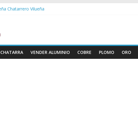
ueña Chatarrero Vilueña
ra Chatarrero Zuera
ragoza Chatarrero Zaragoza
da Chatarrero Zaida
abella Chatarrero Vistabella
 CHATARRA
VENDER ALUMINIO
COBRE
PLOMO
ORO