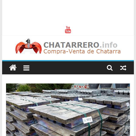
Chatarreros
–
Precio
de
Chatarra