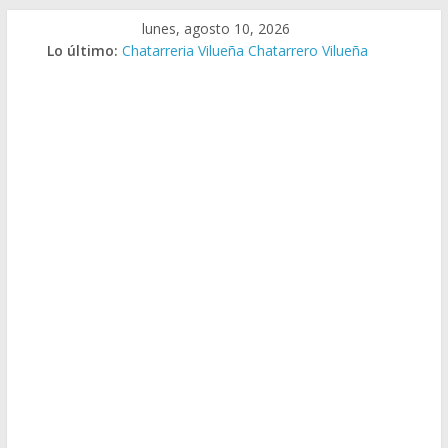
Saltar
lunes, agosto 10, 2026
al
Lo último:
Chatarreria Vilueña Chatarrero Vilueña
contenido
Chatarreria Zuera Chatarrero Zuera
Chatarreria Zaragoza Chatarrero Zaragoza
Chatarreria Zaida Chatarrero Zaida
Chatarreria Vistabella Chatarrero Vistabella