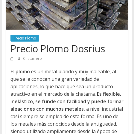
Directorio
de
Chatarreros
para
vender
Precio Plomo
Chatarra
Precio Plomo Dosrius
Chatarrero
El
plomo
es un metal blando y muy maleable, al
que se le conocen una gran variedad de
aplicaciones, lo que hace que sea un producto
atractivo en el mercado de la chatarra.
Es flexible,
inelástico, se funde con facilidad y puede formar
aleaciones con muchos metales
, a nivel industrial
casi siempre se emplea de esta forma. Es uno de
los metales más conocidos desde la antigüedad,
siendo utilizado ampliamente desde la época de