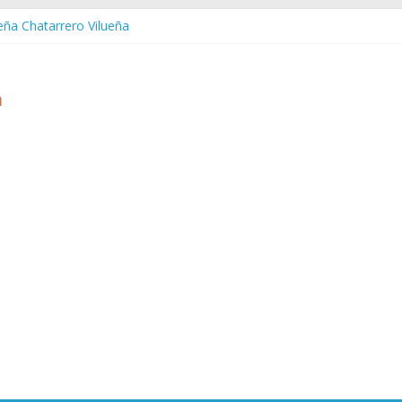
ueña Chatarrero Vilueña
ra Chatarrero Zuera
ragoza Chatarrero Zaragoza
da Chatarrero Zaida
abella Chatarrero Vistabella