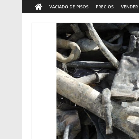
vender
VACIADO DE PISOS
PRECIOS
VENDER
Chatarra