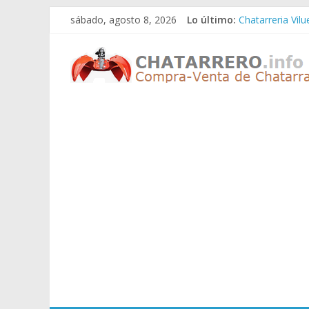
Saltar
sábado, agosto 8, 2026
Lo último:
Chatarreria Vil
al
Chatarreria Zue
contenido
Chatarreros
Chatarreria Za
Chatarreria Zai
Chatarreria Vist
–
Precio
de
Chatarra
Directorio
de
Chatarreros
para