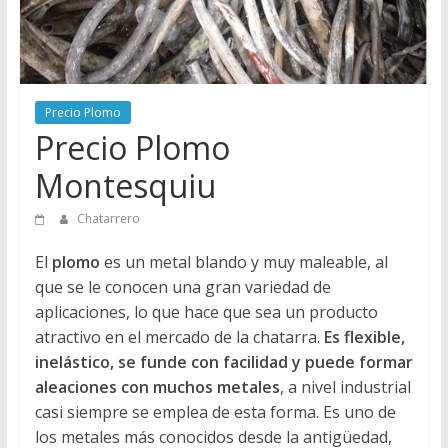
Directorio
de
Chatarreros
para
vender
Precio Plomo
Chatarra
Precio Plomo
Montesquiu
Chatarrero
El
plomo
es un metal blando y muy maleable, al
que se le conocen una gran variedad de
aplicaciones, lo que hace que sea un producto
atractivo en el mercado de la chatarra.
Es flexible,
inelástico, se funde con facilidad y puede formar
aleaciones con muchos metales
, a nivel industrial
casi siempre se emplea de esta forma. Es uno de
los metales más conocidos desde la antigüedad,