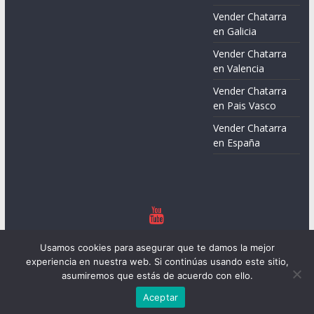
Vender Chatarra
en Galicia
Vender Chatarra
en Valencia
Vender Chatarra
en Pais Vasco
Vender Chatarra
en España
Copyright © 2026
Chatarreros – Precio de Chatarra
. Todos los
Usamos cookies para asegurar que te damos la mejor
derechos reservados.
experiencia en nuestra web. Si continúas usando este sitio,
Tema:
ColorMag
por ThemeGrill. Funciona con
WordPress
.
asumiremos que estás de acuerdo con ello.
Aceptar