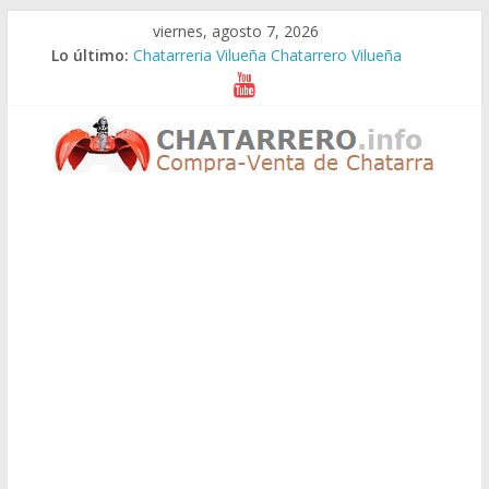
Saltar
viernes, agosto 7, 2026
al
Lo último:
Chatarreria Vilueña Chatarrero Vilueña
contenido
Chatarreria Zuera Chatarrero Zuera
Chatarreria Zaragoza Chatarrero Zaragoza
Chatarreria Zaida Chatarrero Zaida
Chatarreria Vistabella Chatarrero Vistabella