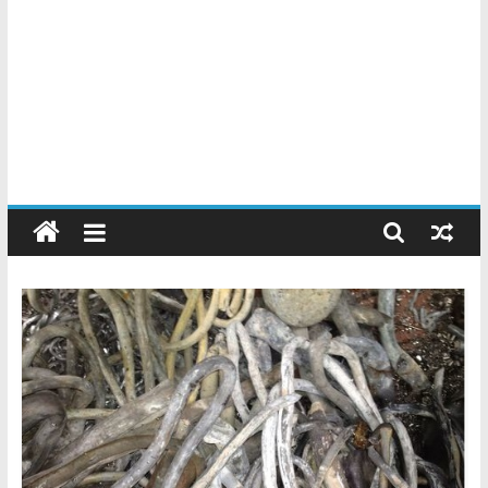
Chatarreros
–
Precio
de
Chatarra