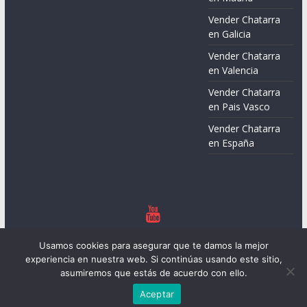
Vender Chatarra
en Galicia
Vender Chatarra
en Valencia
Vender Chatarra
en Pais Vasco
Vender Chatarra
en España
Copyright © 2026
Chatarreros – Precio de Chatarra
. Todos los
Usamos cookies para asegurar que te damos la mejor
derechos reservados.
experiencia en nuestra web. Si continúas usando este sitio,
Tema:
ColorMag
por ThemeGrill. Funciona con
WordPress
.
asumiremos que estás de acuerdo con ello.
Aceptar