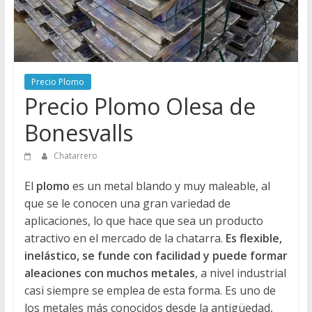
Directorio
de
Chatarreros
para
vender
Precio Plomo
Chatarra
Precio Plomo Olesa de
Bonesvalls
Chatarrero
El
plomo
es un metal blando y muy maleable, al
que se le conocen una gran variedad de
aplicaciones, lo que hace que sea un producto
atractivo en el mercado de la chatarra.
Es flexible,
inelástico, se funde con facilidad y puede formar
aleaciones con muchos metales
, a nivel industrial
casi siempre se emplea de esta forma. Es uno de
los metales más conocidos desde la antigüedad,