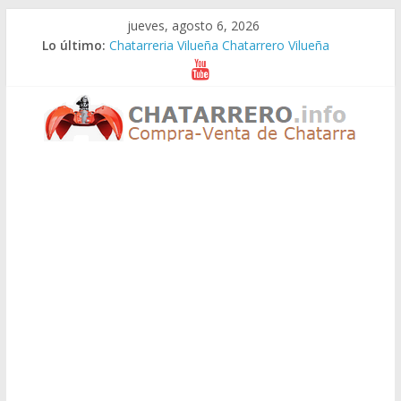
Saltar
jueves, agosto 6, 2026
al
Lo último:
Chatarreria Vilueña Chatarrero Vilueña
contenido
Chatarreria Zuera Chatarrero Zuera
Chatarreria Zaragoza Chatarrero Zaragoza
Chatarreria Zaida Chatarrero Zaida
Chatarreria Vistabella Chatarrero Vistabella