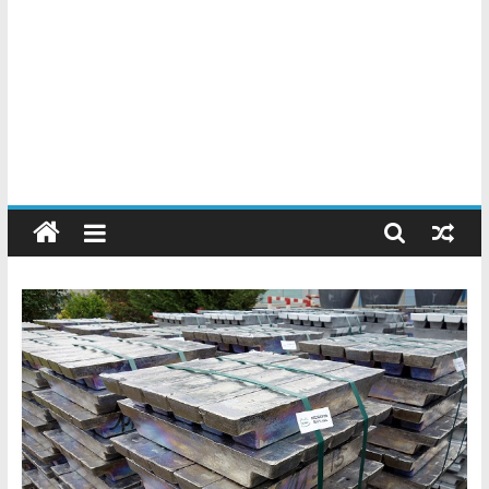
Chatarreros
–
Precio
de
Chatarra