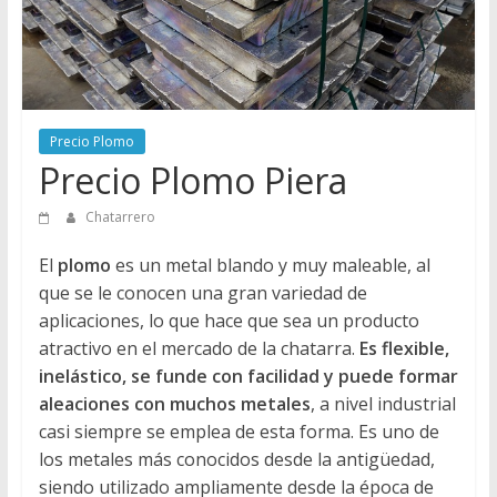
Directorio
de
Chatarreros
para
vender
Precio Plomo
Chatarra
Precio Plomo Piera
Chatarrero
El
plomo
es un metal blando y muy maleable, al
que se le conocen una gran variedad de
aplicaciones, lo que hace que sea un producto
atractivo en el mercado de la chatarra.
Es flexible,
inelástico, se funde con facilidad y puede formar
aleaciones con muchos metales
, a nivel industrial
casi siempre se emplea de esta forma. Es uno de
los metales más conocidos desde la antigüedad,
siendo utilizado ampliamente desde la época de