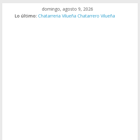
Saltar
domingo, agosto 9, 2026
al
Lo último:
Chatarreria Vilueña Chatarrero Vilueña
contenido
Chatarreria Zuera Chatarrero Zuera
Chatarreria Zaragoza Chatarrero Zaragoza
Chatarreria Zaida Chatarrero Zaida
Chatarreria Vistabella Chatarrero Vistabella