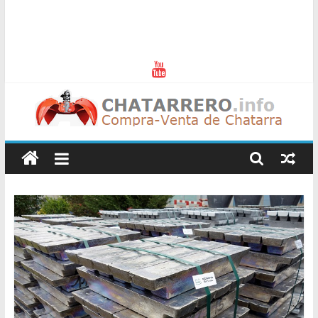
Chatarreros
–
Precio
de
Chatarra