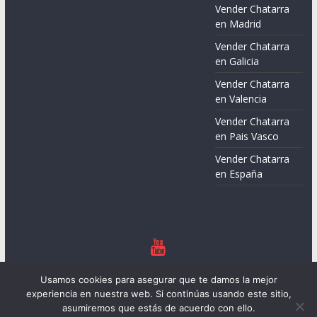
Vender Chatarra
en Madrid
Vender Chatarra
en Galicia
Vender Chatarra
en Valencia
Vender Chatarra
en Pais Vasco
Vender Chatarra
en España
Copyright © 2026
Chatarreros – Precio de Chatarra
. Todos los
Usamos cookies para asegurar que te damos la mejor
derechos reservados.
experiencia en nuestra web. Si continúas usando este sitio,
Tema:
ColorMag
por ThemeGrill. Funciona con
WordPress
.
asumiremos que estás de acuerdo con ello.