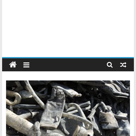
Chatarreros
–
Precio
de
Chatarra