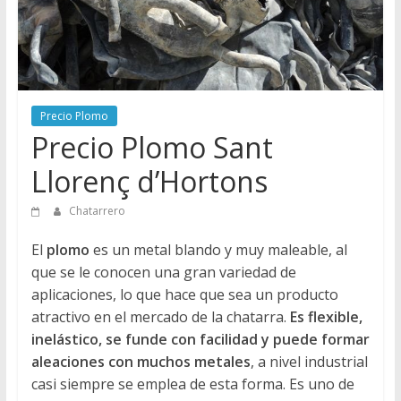
Directorio
de
Chatarreros
para
vender
Precio Plomo
Chatarra
Precio Plomo Sant
Llorenç d’Hortons
Chatarrero
El
plomo
es un metal blando y muy maleable, al
que se le conocen una gran variedad de
aplicaciones, lo que hace que sea un producto
atractivo en el mercado de la chatarra.
Es flexible,
inelástico, se funde con facilidad y puede formar
aleaciones con muchos metales
, a nivel industrial
casi siempre se emplea de esta forma. Es uno de