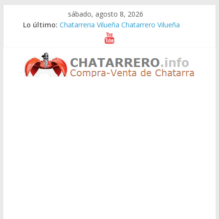
Saltar
sábado, agosto 8, 2026
al
Lo último:
Chatarreria Vilueña Chatarrero Vilueña
contenido
Chatarreria Zuera Chatarrero Zuera
Chatarreria Zaragoza Chatarrero Zaragoza
Chatarreria Zaida Chatarrero Zaida
Chatarreria Vistabella Chatarrero Vistabella