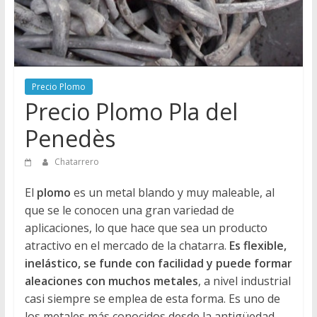
Directorio
de
Chatarreros
para
vender
Precio Plomo
Chatarra
Precio Plomo Pla del
Penedès
Chatarrero
El
plomo
es un metal blando y muy maleable, al
que se le conocen una gran variedad de
aplicaciones, lo que hace que sea un producto
atractivo en el mercado de la chatarra.
Es flexible,
inelástico, se funde con facilidad y puede formar
aleaciones con muchos metales
, a nivel industrial
casi siempre se emplea de esta forma. Es uno de
los metales más conocidos desde la antigüedad,