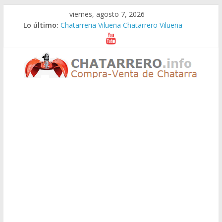
Saltar
viernes, agosto 7, 2026
al
Lo último:
Chatarreria Vilueña Chatarrero Vilueña
contenido
Chatarreria Zuera Chatarrero Zuera
Chatarreria Zaragoza Chatarrero Zaragoza
Chatarreria Zaida Chatarrero Zaida
Chatarreria Vistabella Chatarrero Vistabella