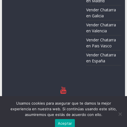
en Madrid
Vender Chatarra
en Galicia
Vender Chatarra
en Valencia
Vender Chatarra
en Pais Vasco
Vender Chatarra
en España
Copyright © 2026
Chatarreros – Precio de Chatarra
. Todos los
Usamos cookies para asegurar que te damos la mejor
derechos reservados.
experiencia en nuestra web. Si continúas usando este sitio,
Tema:
ColorMag
por ThemeGrill. Funciona con
WordPress
.
asumiremos que estás de acuerdo con ello.
Aceptar