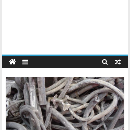
Chatarreros
–
Precio
de
Chatarra