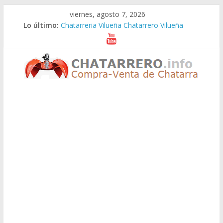
Saltar
viernes, agosto 7, 2026
al
Lo último:
Chatarreria Vilueña Chatarrero Vilueña
contenido
Chatarreria Zuera Chatarrero Zuera
Chatarreria Zaragoza Chatarrero Zaragoza
Chatarreria Zaida Chatarrero Zaida
Chatarreria Vistabella Chatarrero Vistabella