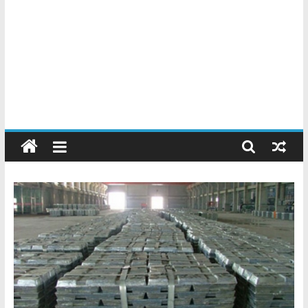
Chatarreros
–
Precio
de
Chatarra