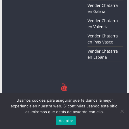
Vender Chatarra
en Galicia
Vender Chatarra
en Valencia
Vender Chatarra
en Pais Vasco
Vender Chatarra
en España
Copyright © 2026
Chatarreros – Precio de Chatarra
. Todos los
Usamos cookies para asegurar que te damos la mejor
derechos reservados.
experiencia en nuestra web. Si continúas usando este sitio,
Tema:
ColorMag
por ThemeGrill. Funciona con
WordPress
.
asumiremos que estás de acuerdo con ello.
Aceptar