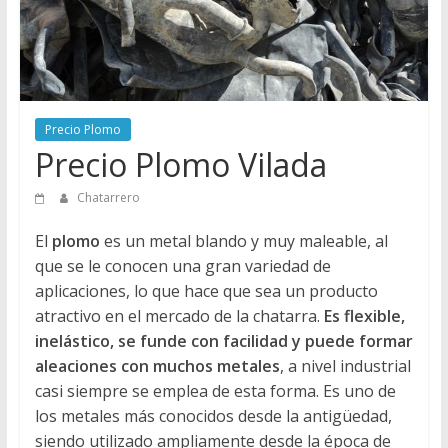
Directorio
de
Chatarreros
para
vender
Precio Plomo
Chatarra
Precio Plomo Vilada
Chatarrero
El
plomo
es un metal blando y muy maleable, al
que se le conocen una gran variedad de
aplicaciones, lo que hace que sea un producto
atractivo en el mercado de la chatarra.
Es flexible,
inelástico, se funde con facilidad y puede formar
aleaciones con muchos metales
, a nivel industrial
casi siempre se emplea de esta forma. Es uno de
los metales más conocidos desde la antigüedad,
siendo utilizado ampliamente desde la época de