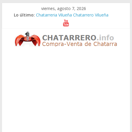
Saltar
viernes, agosto 7, 2026
al
Lo último:
Chatarreria Vilueña Chatarrero Vilueña
contenido
Chatarreria Zuera Chatarrero Zuera
Chatarreria Zaragoza Chatarrero Zaragoza
Chatarreria Zaida Chatarrero Zaida
Chatarreria Vistabella Chatarrero Vistabella