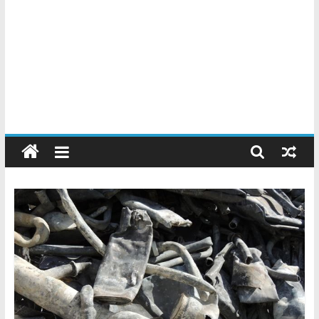
Chatarreros
–
Precio
de
Chatarra