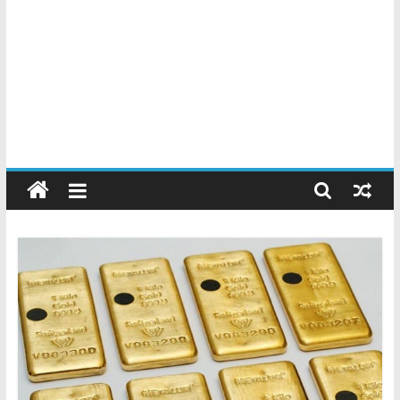
Chatarreros
–
Precio
de
Chatarra