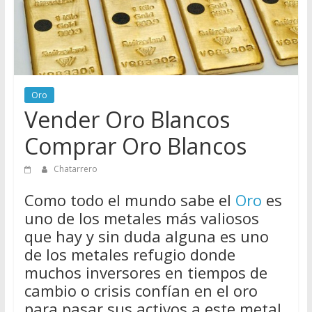
Directorio
de
Chatarreros
para
vender
Chatarra
Oro
Vender Oro Blancos
Comprar Oro Blancos
Chatarrero
Como todo el mundo sabe el
Oro
es
uno de los metales más valiosos
que hay y sin duda alguna es uno
de los metales refugio donde
muchos inversores en tiempos de
cambio o crisis confían en el oro
para pasar sus activos a este metal