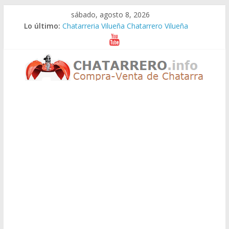
Saltar
sábado, agosto 8, 2026
al
Lo último:
Chatarreria Vilueña Chatarrero Vilueña
contenido
Chatarreria Zuera Chatarrero Zuera
Chatarreria Zaragoza Chatarrero Zaragoza
Chatarreria Zaida Chatarrero Zaida
Chatarreria Vistabella Chatarrero Vistabella