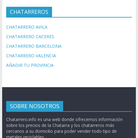
CHATARREROS
CHATARRERO AVILA
CHATARRERO CACERES
CHATARRERO BARCELONA
CHATARRERO VALENCIA
AÑADIR TU PROVINCIA
SOBRE NOSOTROS
Chatarrero.info es una web donde ofrecemos información
sobre los precios de la Chatarra y los chatarreros más
cercanos a su domicilio para poder vender todo tipo de
metales reciclables.