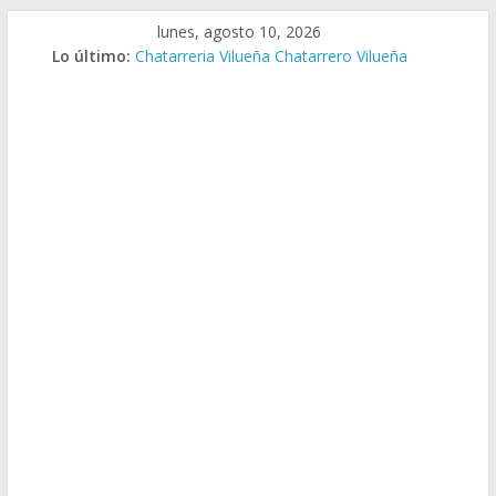
Saltar
lunes, agosto 10, 2026
al
Lo último:
Chatarreria Vilueña Chatarrero Vilueña
contenido
Chatarreria Zuera Chatarrero Zuera
Chatarreria Zaragoza Chatarrero Zaragoza
Chatarreria Zaida Chatarrero Zaida
Chatarreria Vistabella Chatarrero Vistabella