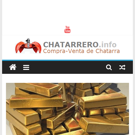
Chatarreros
–
Precio
de
Chatarra