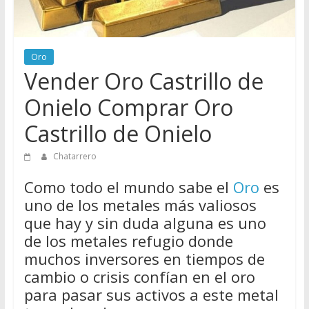
Directorio
de
Chatarreros
Oro
para
Vender Oro Castrillo de
vender
Chatarra
Onielo Comprar Oro
Castrillo de Onielo
Chatarrero
Como todo el mundo sabe el
Oro
es
uno de los metales más valiosos
que hay y sin duda alguna es uno
de los metales refugio donde
muchos inversores en tiempos de
cambio o crisis confían en el oro
para pasar sus activos a este metal