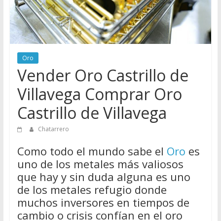
Directorio
de
Chatarreros
para
vender
Oro
Chatarra
Vender Oro Castrillo de
Villavega Comprar Oro
Castrillo de Villavega
Chatarrero
Como todo el mundo sabe el
Oro
es
uno de los metales más valiosos
que hay y sin duda alguna es uno
de los metales refugio donde
muchos inversores en tiempos de
cambio o crisis confían en el oro