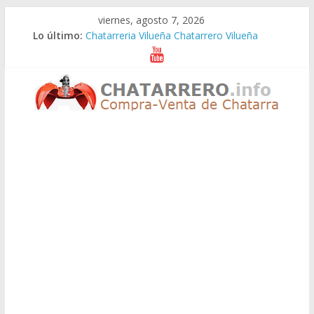
Saltar
viernes, agosto 7, 2026
al
Lo último:
Chatarreria Vilueña Chatarrero Vilueña
contenido
Chatarreria Zuera Chatarrero Zuera
Chatarreria Zaragoza Chatarrero Zaragoza
Chatarreria Zaida Chatarrero Zaida
Chatarreria Vistabella Chatarrero Vistabella