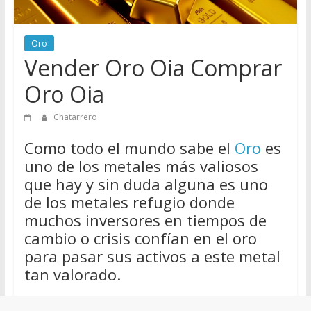
de
Chatarreros
Oro
para
Vender Oro Oia Comprar
vender
Chatarra
Oro Oia
Chatarrero
Como todo el mundo sabe el
Oro
es
uno de los metales más valiosos
que hay y sin duda alguna es uno
de los metales refugio donde
muchos inversores en tiempos de
cambio o crisis confían en el oro
para pasar sus activos a este metal
tan valorado.