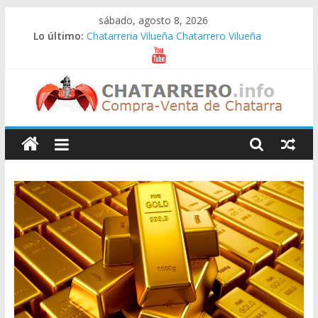
Saltar
sábado, agosto 8, 2026
al
Lo último:
Chatarreria Vilueña Chatarrero Vilueña
contenido
Chatarreria Zuera Chatarrero Zuera
Chatarreria Zaragoza Chatarrero Zaragoza
Chatarreria Zaida Chatarrero Zaida
Chatarreria Vistabella Chatarrero Vistabella
Chatarreros
–
Precio
de
Chatarra
Directorio