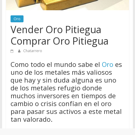
de
Chatarreros
Oro
para
Vender Oro Pitiegua
vender
Chatarra
Comprar Oro Pitiegua
Chatarrero
Como todo el mundo sabe el
Oro
es
uno de los metales más valiosos
que hay y sin duda alguna es uno
de los metales refugio donde
muchos inversores en tiempos de
cambio o crisis confían en el oro
para pasar sus activos a este metal
tan valorado.