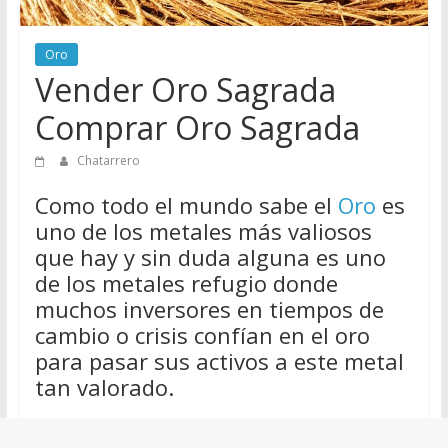
de
Chatarreros
Oro
para
Vender Oro Sagrada
vender
Chatarra
Comprar Oro Sagrada
Chatarrero
Como todo el mundo sabe el
Oro
es
uno de los metales más valiosos
que hay y sin duda alguna es uno
de los metales refugio donde
muchos inversores en tiempos de
cambio o crisis confían en el oro
para pasar sus activos a este metal
tan valorado.