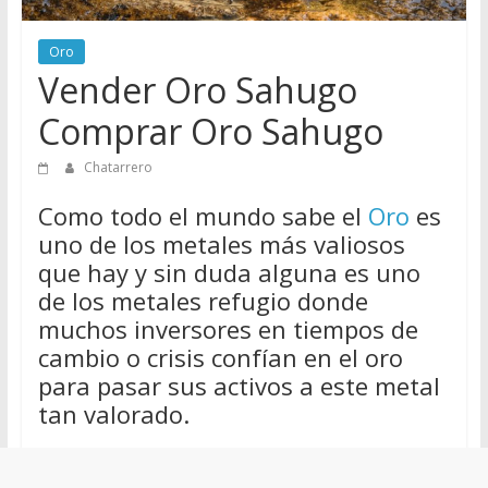
de
Chatarreros
Oro
para
Vender Oro Sahugo
vender
Comprar Oro Sahugo
Chatarra
Chatarrero
Como todo el mundo sabe el
Oro
es
uno de los metales más valiosos
que hay y sin duda alguna es uno
de los metales refugio donde
muchos inversores en tiempos de
cambio o crisis confían en el oro
para pasar sus activos a este metal
tan valorado.