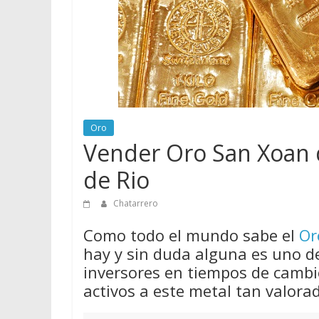
vender
Chatarra
Oro
Vender Oro San Xoan 
de Rio
Chatarrero
Como todo el mundo sabe el
Or
hay y sin duda alguna es uno d
inversores en tiempos de cambio
activos a este metal tan valora