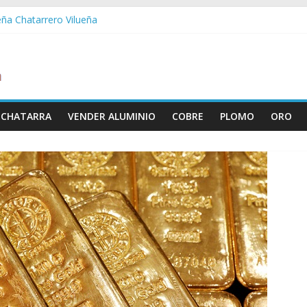
eña Chatarrero Vilueña
ra Chatarrero Zuera
ragoza Chatarrero Zaragoza
da Chatarrero Zaida
abella Chatarrero Vistabella
 CHATARRA
VENDER ALUMINIO
COBRE
PLOMO
ORO