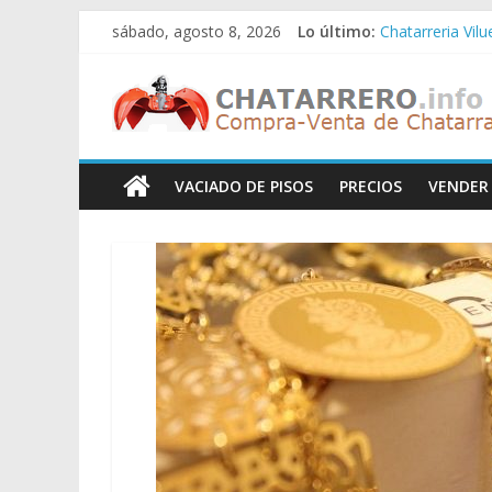
Saltar
sábado, agosto 8, 2026
Lo último:
Chatarreria Vil
al
Chatarreria Zue
contenido
Chatarreros
Chatarreria Za
Chatarreria Zai
Chatarreria Vist
–
VACIADO DE PISOS
PRECIOS
VENDER
Precio
de
Chatarra
Directorio
de
Chatarreros
para