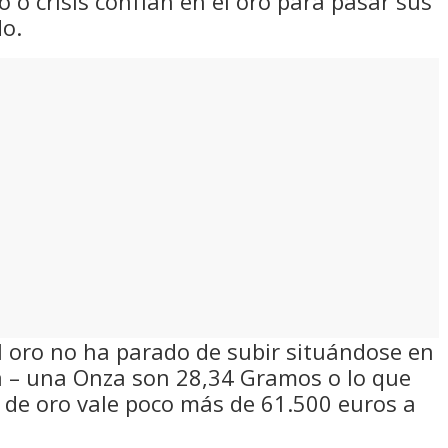
 o crisis confían en el oro para pasar sus
do.
el oro no ha parado de subir situándose en
za – una Onza son 28,34 Gramos o lo que
o de oro vale poco más de 61.500 euros a