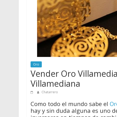
vender
Chatarra
Oro
Vender Oro Villamedi
Villamediana
Chatarrero
Como todo el mundo sabe el
Or
hay y sin duda alguna es uno d