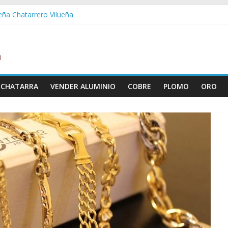
ueña Chatarrero Vilueña
ra Chatarrero Zuera
ragoza Chatarrero Zaragoza
da Chatarrero Zaida
abella Chatarrero Vistabella
 CHATARRA
VENDER ALUMINIO
COBRE
PLOMO
ORO