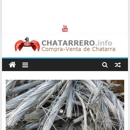
Chatarreros
–
Precio
de
Chatarra