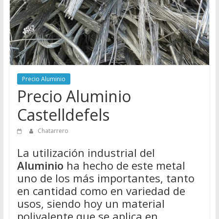
Directorio
de
Chatarreros
para
vender
Chatarra
Precio Aluminio
Precio Aluminio
Castelldefels
Chatarrero
La utilización industrial del
Aluminio
ha hecho de este metal
uno de los más importantes, tanto
en cantidad como en variedad de
usos, siendo hoy un material
polivalente que se aplica en