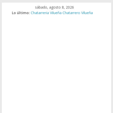
Saltar
sábado, agosto 8, 2026
al
Lo último:
Chatarreria Vilueña Chatarrero Vilueña
contenido
Chatarreria Zuera Chatarrero Zuera
Chatarreria Zaragoza Chatarrero Zaragoza
Chatarreria Zaida Chatarrero Zaida
Chatarreria Vistabella Chatarrero Vistabella