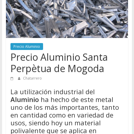
Directorio
de
Chatarreros
para
vender
Chatarra
Precio Aluminio
Precio Aluminio Santa
Perpètua de Mogoda
Chatarrero
La utilización industrial del
Aluminio
ha hecho de este metal
uno de los más importantes, tanto
en cantidad como en variedad de
usos, siendo hoy un material
polivalente que se aplica en