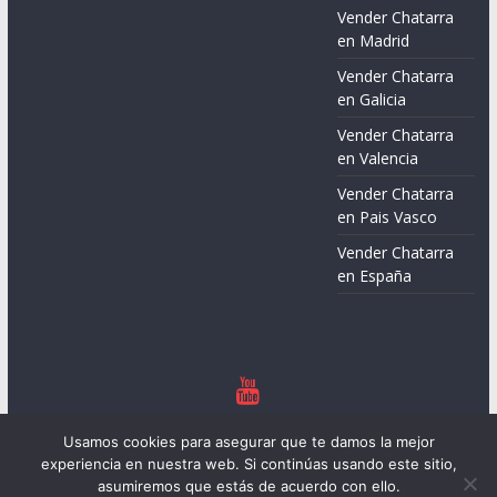
Vender Chatarra
en Madrid
Vender Chatarra
en Galicia
Vender Chatarra
en Valencia
Vender Chatarra
en Pais Vasco
Vender Chatarra
en España
Copyright © 2026
Chatarreros – Precio de Chatarra
. Todos los
Usamos cookies para asegurar que te damos la mejor
derechos reservados.
experiencia en nuestra web. Si continúas usando este sitio,
Tema:
ColorMag
por ThemeGrill. Funciona con
WordPress
.
asumiremos que estás de acuerdo con ello.