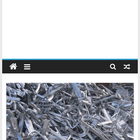
Chatarreros
–
Precio
de
Chatarra