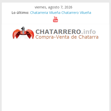
Saltar
viernes, agosto 7, 2026
al
Lo último:
Chatarreria Vilueña Chatarrero Vilueña
contenido
Chatarreria Zuera Chatarrero Zuera
Chatarreria Zaragoza Chatarrero Zaragoza
Chatarreria Zaida Chatarrero Zaida
Chatarreria Vistabella Chatarrero Vistabella