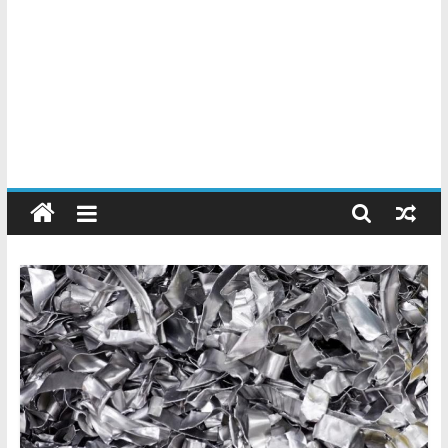
Chatarreros
–
Precio
de
Chatarra