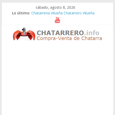
Saltar
sábado, agosto 8, 2026
al
Lo último:
Chatarreria Vilueña Chatarrero Vilueña
contenido
Chatarreria Zuera Chatarrero Zuera
Chatarreria Zaragoza Chatarrero Zaragoza
Chatarreria Zaida Chatarrero Zaida
Chatarreria Vistabella Chatarrero Vistabella