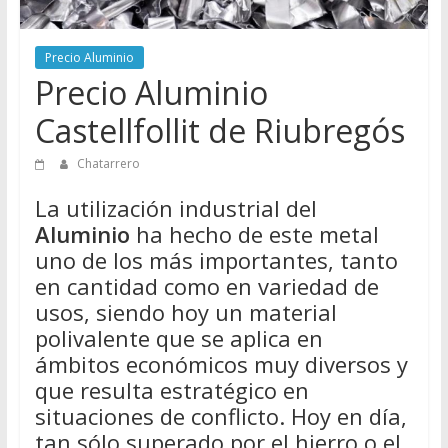
Directorio
de
Precio Aluminio
Chatarreros
Precio Aluminio
para
vender
Castellfollit de Riubregós
Chatarra
Chatarrero
La utilización industrial del
Aluminio
ha hecho de este metal
uno de los más importantes, tanto
en cantidad como en variedad de
usos, siendo hoy un material
polivalente que se aplica en
ámbitos económicos muy diversos y
que resulta estratégico en
situaciones de conflicto. Hoy en día,
tan sólo superado por el hierro o el