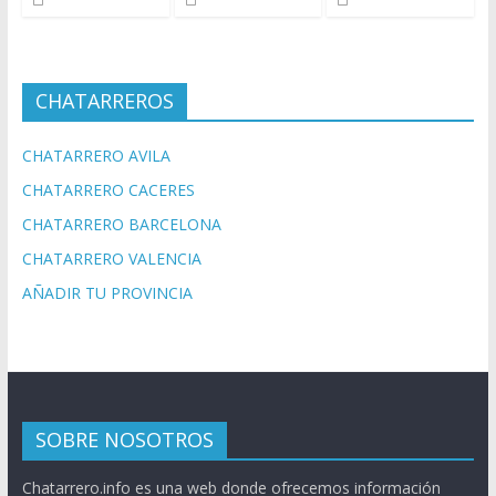
CHATARREROS
CHATARRERO AVILA
CHATARRERO CACERES
CHATARRERO BARCELONA
CHATARRERO VALENCIA
AÑADIR TU PROVINCIA
SOBRE NOSOTROS
Chatarrero.info es una web donde ofrecemos información