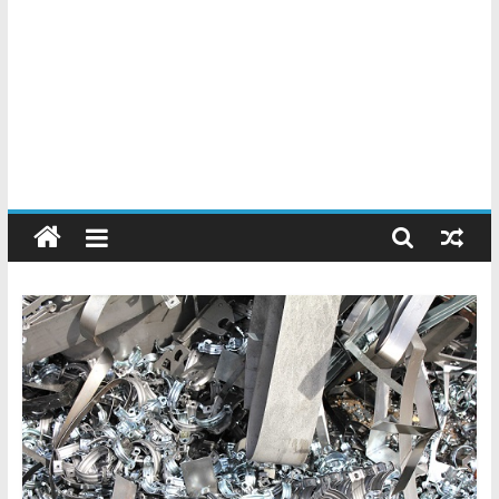
Chatarreros
–
Precio
de
Chatarra