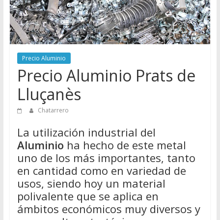
Directorio
de
Chatarreros
para
vender
Precio Aluminio
Chatarra
Precio Aluminio Prats de
Lluçanès
Chatarrero
La utilización industrial del
Aluminio
ha hecho de este metal
uno de los más importantes, tanto
en cantidad como en variedad de
usos, siendo hoy un material
polivalente que se aplica en
ámbitos económicos muy diversos y