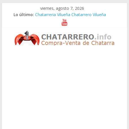
Saltar
viernes, agosto 7, 2026
al
Lo último:
Chatarreria Vilueña Chatarrero Vilueña
contenido
Chatarreria Zuera Chatarrero Zuera
Chatarreria Zaragoza Chatarrero Zaragoza
Chatarreria Zaida Chatarrero Zaida
Chatarreria Vistabella Chatarrero Vistabella