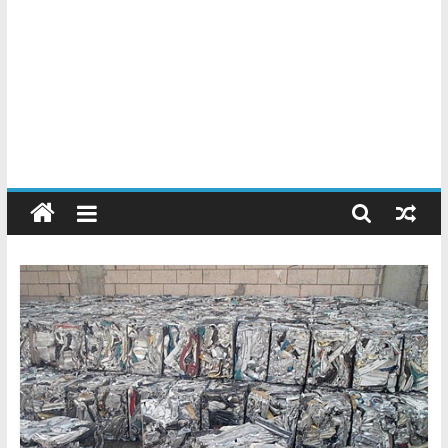
Chatarreros
–
Precio
de
Chatarra