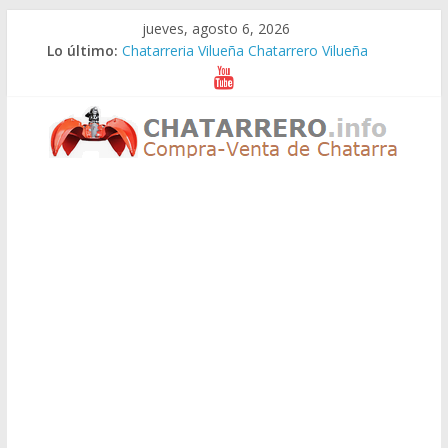
Saltar
jueves, agosto 6, 2026
al
Lo último:
Chatarreria Vilueña Chatarrero Vilueña
contenido
Chatarreria Zuera Chatarrero Zuera
Chatarreria Zaragoza Chatarrero Zaragoza
Chatarreria Zaida Chatarrero Zaida
Chatarreria Vistabella Chatarrero Vistabella