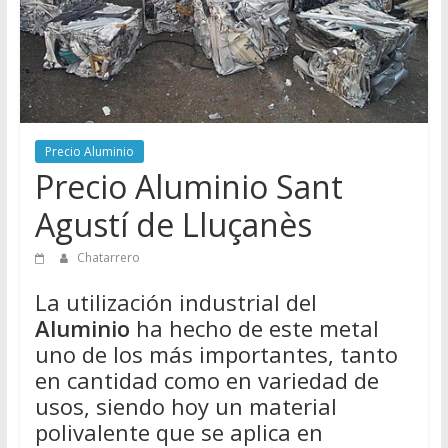
Directorio
de
Chatarreros
para
vender
Chatarra
Precio Aluminio
Precio Aluminio Sant
Agustí de Lluçanès
Chatarrero
La utilización industrial del
Aluminio
ha hecho de este metal
uno de los más importantes, tanto
en cantidad como en variedad de
usos, siendo hoy un material
polivalente que se aplica en