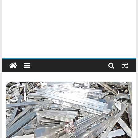
Chatarreros
–
Precio
de
Chatarra