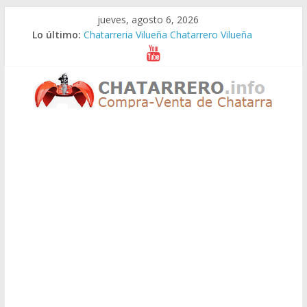
Saltar
jueves, agosto 6, 2026
al
Lo último:
Chatarreria Vilueña Chatarrero Vilueña
contenido
Chatarreria Zuera Chatarrero Zuera
Chatarreria Zaragoza Chatarrero Zaragoza
Chatarreria Zaida Chatarrero Zaida
Chatarreria Vistabella Chatarrero Vistabella