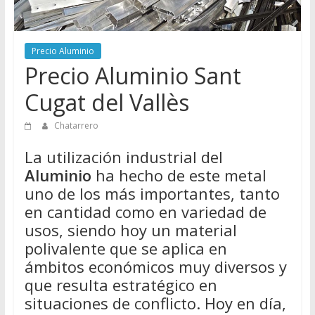
Directorio
de
Chatarreros
Precio Aluminio
para
Precio Aluminio Sant
vender
Cugat del Vallès
Chatarra
Chatarrero
La utilización industrial del
Aluminio
ha hecho de este metal
uno de los más importantes, tanto
en cantidad como en variedad de
usos, siendo hoy un material
polivalente que se aplica en
ámbitos económicos muy diversos y
que resulta estratégico en
situaciones de conflicto. Hoy en día,