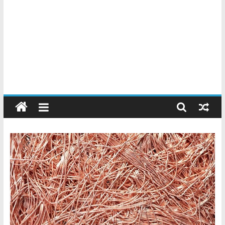
Chatarreros
–
Precio
de
Chatarra