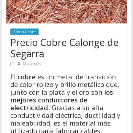
Directorio
de
Chatarreros
para
Precio Cobre
vender
Precio Cobre Calonge de
Chatarra
Segarra
Chatarrero
El
cobre
es un metal de transición
de color rojizo y brillo metálico que,
junto con la plata y el oro son
los
mejores conductores de
electricidad
. Gracias a su alta
conductividad eléctrica, ductilidad y
maleabilidad, es el material más
utilizado para fabricar cables