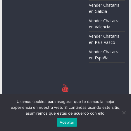
Vender Chatarra
en Galicia
Vender Chatarra
en Valencia
Vender Chatarra
en Pais Vasco
Vender Chatarra
en España
Copyright © 2026
Chatarreros – Precio de Chatarra
. Todos los
Usamos cookies para asegurar que te damos la mejor
derechos reservados.
experiencia en nuestra web. Si continúas usando este sitio,
Tema:
ColorMag
por ThemeGrill. Funciona con
WordPress
.
asumiremos que estás de acuerdo con ello.
Aceptar