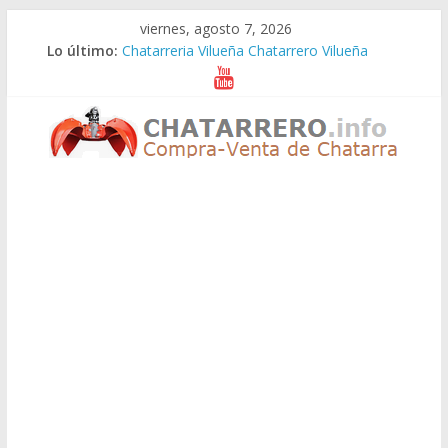
Saltar
viernes, agosto 7, 2026
al
Lo último:
Chatarreria Vilueña Chatarrero Vilueña
contenido
Chatarreria Zuera Chatarrero Zuera
Chatarreria Zaragoza Chatarrero Zaragoza
Chatarreria Zaida Chatarrero Zaida
Chatarreria Vistabella Chatarrero Vistabella