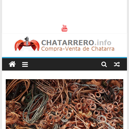
Chatarreros
–
Precio
de
Chatarra