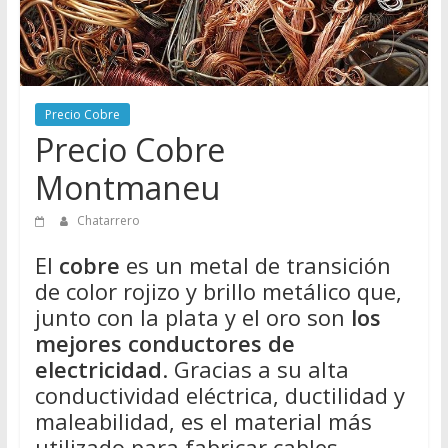
Directorio
de
Chatarreros
para
vender
Precio Cobre
Chatarra
Precio Cobre
Montmaneu
Chatarrero
El
cobre
es un metal de transición
de color rojizo y brillo metálico que,
junto con la plata y el oro son
los
mejores conductores de
electricidad
. Gracias a su alta
conductividad eléctrica, ductilidad y
maleabilidad, es el material más
utilizado para fabricar cables