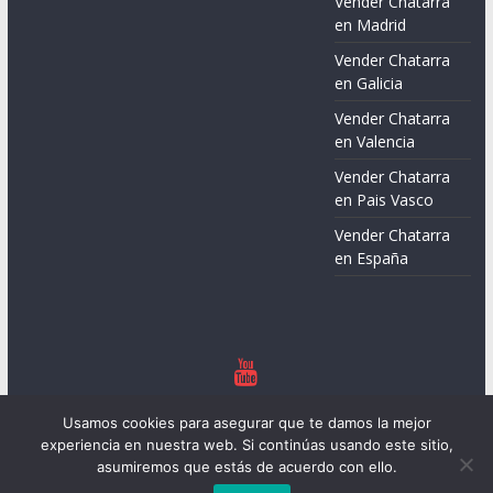
Vender Chatarra
en Madrid
Vender Chatarra
en Galicia
Vender Chatarra
en Valencia
Vender Chatarra
en Pais Vasco
Vender Chatarra
en España
Copyright © 2026
Chatarreros – Precio de Chatarra
. Todos los
Usamos cookies para asegurar que te damos la mejor
derechos reservados.
experiencia en nuestra web. Si continúas usando este sitio,
Tema:
ColorMag
por ThemeGrill. Funciona con
WordPress
.
asumiremos que estás de acuerdo con ello.