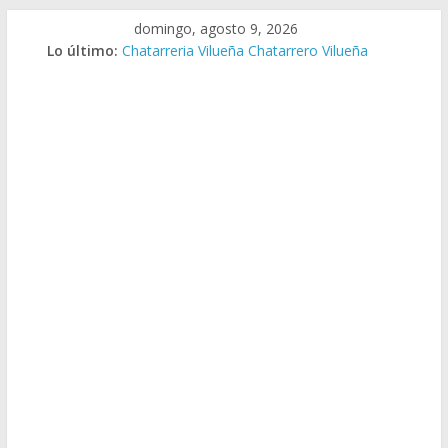
Saltar
domingo, agosto 9, 2026
al
Lo último:
Chatarreria Vilueña Chatarrero Vilueña
contenido
Chatarreria Zuera Chatarrero Zuera
Chatarreria Zaragoza Chatarrero Zaragoza
Chatarreria Zaida Chatarrero Zaida
Chatarreria Vistabella Chatarrero Vistabella